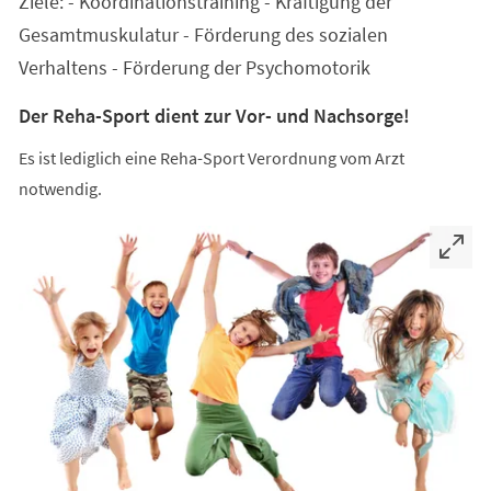
Ziele: - Koordinationstraining - Kräftigung der
neuen
Tab)
Gesamtmuskulatur - Förderung des sozialen
Verhaltens - Förderung der Psychomotorik
Der Reha-Sport dient zur Vor- und Nachsorge!
Es ist lediglich eine Reha-Sport Verordnung vom Arzt
notwendig.