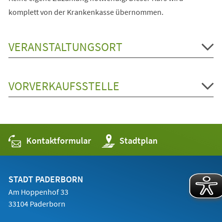
komplett von der Krankenkasse übernommen.
VERANSTALTUNGSORT
VORVERKAUFSSTELLE
Kontaktformular
(Öffnet
Stadtplan
in
einem
neuen
Tab)
STADT PADERBORN
Am Hoppenhof 33
33104 Paderborn