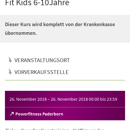
Fit Kids 6-10Jahre
Dieser Kurs wird komplett von der Krankenkasse
übernommen.
VERANSTALTUNGSORT
VORVERKAUFSSTELLE
Veranstaltungsinformationen
26. November 2018
–
26. November 2018
00:00
bis
23:59
(Öffnet
Powerfitness Paderborn
in
einem