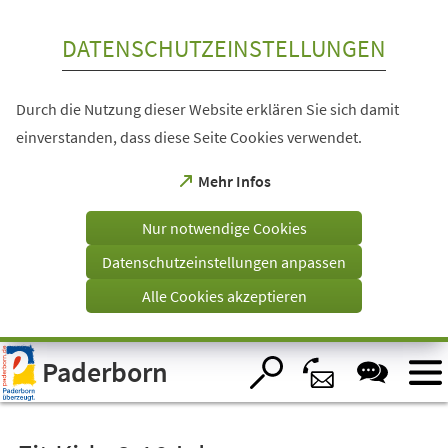
Inhalt anspringen
DATENSCHUTZEINSTELLUNGEN
Durch die Nutzung dieser Website erklären Sie sich damit
einverstanden, dass diese Seite Cookies verwendet.
(Öffnet
Mehr Infos
in
einem
Nur notwendige Cookies
neuen
Tab)
Datenschutzeinstellungen anpassen
Alle Cookies akzeptieren
Visuelle
Paderborn
Assistenzsoftware
öffnen.