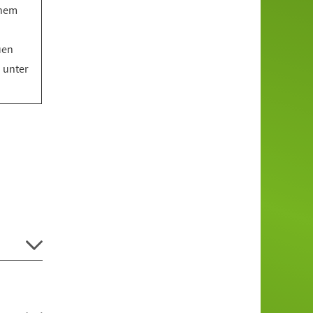
inem
uen
o unter