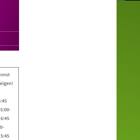
annst
teigen!
6:45
5:00-
16:45
0-
15:45