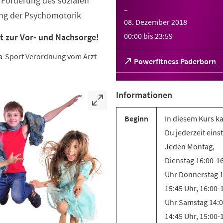
Förderung des sozialen
–
ung der Psychomotorik
08. Dezember 2018
00:00
bis
23:59
t zur Vor- und Nachsorge!
eha-Sport Verordnung vom Arzt
(Öffnet
Powerfitness Paderborn
in
einem
neuen
Informationen
Tab)
Beginn
In diesem Kurs k
Du jederzeit eins
Jeden Montag,
Dienstag 16:00-1
Uhr Donnerstag 1
15:45 Uhr, 16:00-
Uhr Samstag 14:0
14:45 Uhr, 15:00-