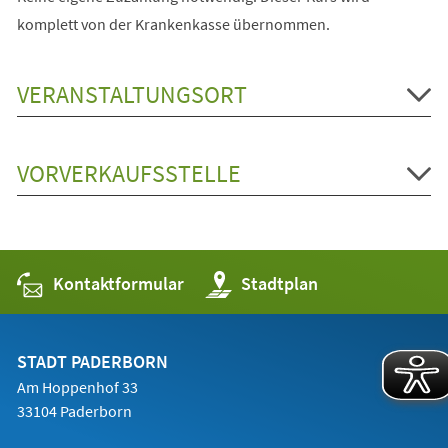
komplett von der Krankenkasse übernommen.
VERANSTALTUNGSORT
VORVERKAUFSSTELLE
Kontaktformular
(Öffnet
Stadtplan
in
einem
neuen
Tab)
STADT PADERBORN
Am Hoppenhof 33
33104 Paderborn