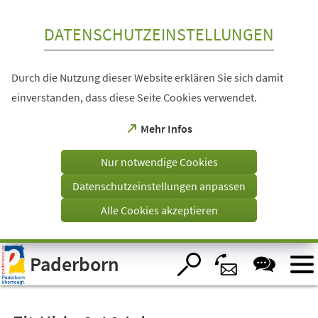
Inhalt anspringen
DATENSCHUTZEINSTELLUNGEN
Durch die Nutzung dieser Website erklären Sie sich damit
einverstanden, dass diese Seite Cookies verwendet.
(Öffnet
Mehr Infos
in
einem
Nur notwendige Cookies
neuen
Tab)
Datenschutzeinstellungen anpassen
Alle Cookies akzeptieren
Visuelle
Paderborn
Assistenzsoftware
öffnen.