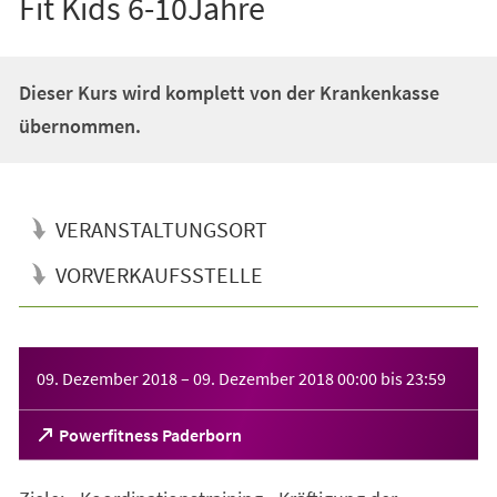
Fit Kids 6-10Jahre
Dieser Kurs wird komplett von der Krankenkasse
übernommen.
VERANSTALTUNGSORT
VORVERKAUFSSTELLE
Veranstaltungsinformationen
09. Dezember 2018
–
09. Dezember 2018
00:00
bis
23:59
(Öffnet
Powerfitness Paderborn
in
einem