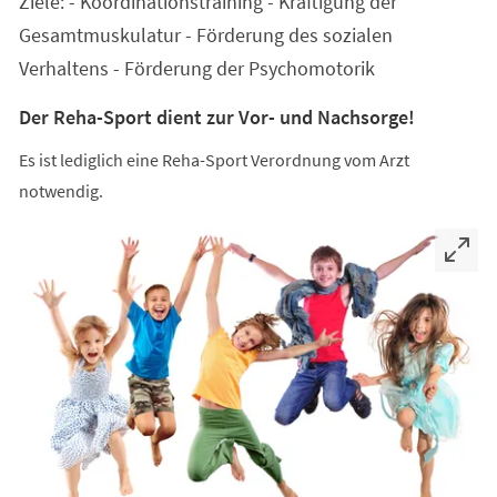
Ziele: - Koordinationstraining - Kräftigung der
neuen
Tab)
Gesamtmuskulatur - Förderung des sozialen
Verhaltens - Förderung der Psychomotorik
Der Reha-Sport dient zur Vor- und Nachsorge!
Es ist lediglich eine Reha-Sport Verordnung vom Arzt
notwendig.