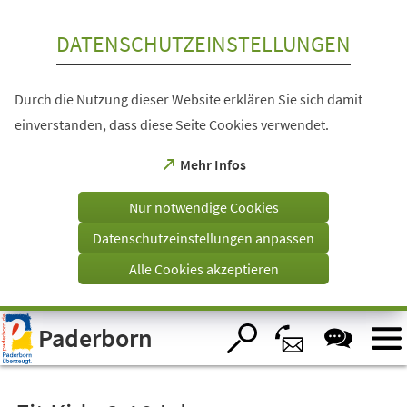
Inhalt anspringen
DATENSCHUTZEINSTELLUNGEN
Durch die Nutzung dieser Website erklären Sie sich damit
einverstanden, dass diese Seite Cookies verwendet.
(Öffnet
Mehr Infos
in
einem
Nur notwendige Cookies
neuen
Tab)
Datenschutzeinstellungen anpassen
Alle Cookies akzeptieren
Visuelle
Paderborn
Assistenzsoftware
öffnen.