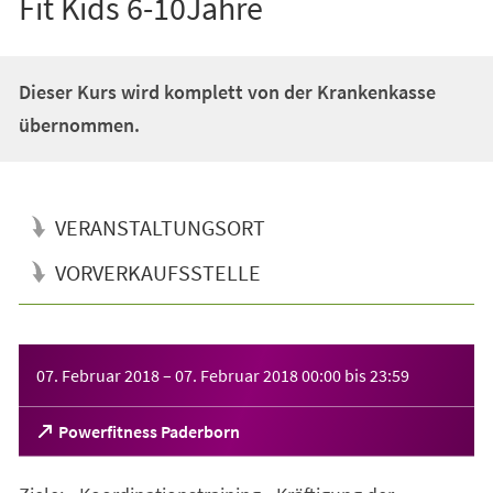
Fit Kids 6-10Jahre
Dieser Kurs wird komplett von der Krankenkasse
übernommen.
VERANSTALTUNGSORT
VORVERKAUFSSTELLE
Veranstaltungsinformationen
07. Februar 2018
–
07. Februar 2018
00:00
bis
23:59
(Öffnet
Powerfitness Paderborn
in
einem