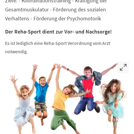
Ziele: - Koordinationstraining - Kräftigung der
neuen
Tab)
Gesamtmuskulatur - Förderung des sozialen
Verhaltens - Förderung der Psychomotorik
Der Reha-Sport dient zur Vor- und Nachsorge!
Es ist lediglich eine Reha-Sport Verordnung vom Arzt
notwendig.