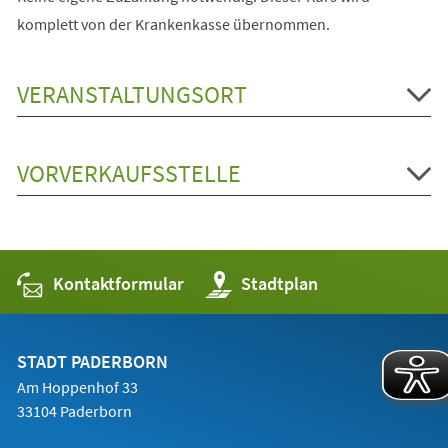
komplett von der Krankenkasse übernommen.
VERANSTALTUNGSORT
VORVERKAUFSSTELLE
Kontaktformular
(Öffnet
Stadtplan
in
einem
neuen
Tab)
STADT PADERBORN
Am Hoppenhof 33
33104 Paderborn