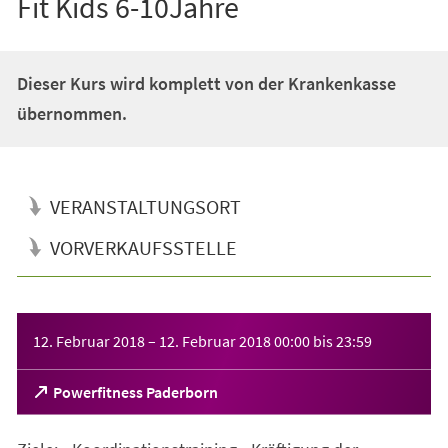
Fit Kids 6-10Jahre
Dieser Kurs wird komplett von der Krankenkasse
übernommen.
VERANSTALTUNGSORT
VORVERKAUFSSTELLE
Veranstaltungsinformationen
12. Februar 2018
–
12. Februar 2018
00:00
bis
23:59
(Öffnet
Powerfitness Paderborn
in
einem