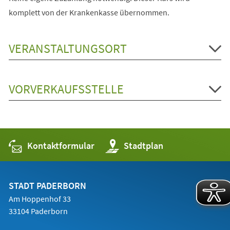
komplett von der Krankenkasse übernommen.
VERANSTALTUNGSORT
VORVERKAUFSSTELLE
Kontaktformular
(Öffnet
Stadtplan
in
einem
neuen
Tab)
STADT PADERBORN
Am Hoppenhof 33
33104 Paderborn