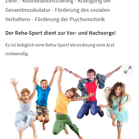
Ziele: - Koordinationstraining - Kräftigung der
neuen
Tab)
Gesamtmuskulatur - Förderung des sozialen
Verhaltens - Förderung der Psychomotorik
Der Reha-Sport dient zur Vor- und Nachsorge!
Es ist lediglich eine Reha-Sport Verordnung vom Arzt
notwendig.