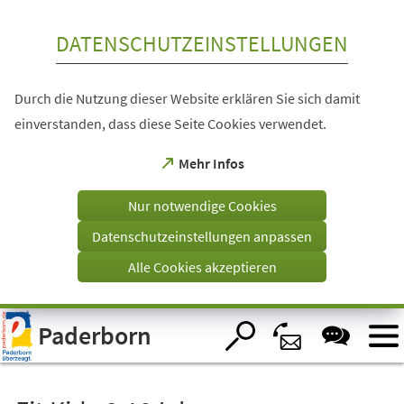
Inhalt anspringen
DATENSCHUTZEINSTELLUNGEN
Durch die Nutzung dieser Website erklären Sie sich damit
einverstanden, dass diese Seite Cookies verwendet.
(Öffnet
Mehr Infos
in
einem
Nur notwendige Cookies
neuen
Tab)
Datenschutzeinstellungen anpassen
Alle Cookies akzeptieren
Visuelle
Paderborn
Assistenzsoftware
öffnen.