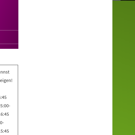
annst
teigen!
6:45
5:00-
16:45
0-
15:45