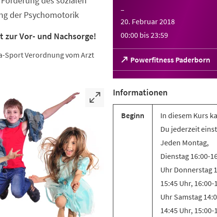
Förderung des sozialen
–
ung der Psychomotorik
20. Februar 2018
00:00
bis
23:59
t zur Vor- und Nachsorge!
eha-Sport Verordnung vom Arzt
(Öffnet
Powerfitness Paderborn
in
einem
neuen
Informationen
Tab)
Beginn
In diesem Kurs k
Du jederzeit eins
Jeden Montag,
Dienstag 16:00-1
Uhr Donnerstag 1
15:45 Uhr, 16:00-
Uhr Samstag 14:0
14:45 Uhr, 15:00-