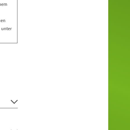
inem
uen
o unter