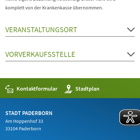
komplett von der Krankenkasse übernommen.
VERANSTALTUNGSORT
VORVERKAUFSSTELLE
Kontaktformular
(Öffnet
Stadtplan
in
einem
neuen
Tab)
STADT PADERBORN
Am Hoppenhof 33
33104 Paderborn