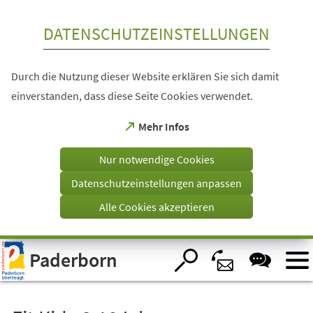
Inhalt anspringen
DATENSCHUTZEINSTELLUNGEN
Durch die Nutzung dieser Website erklären Sie sich damit
einverstanden, dass diese Seite Cookies verwendet.
(Öffnet
Mehr Infos
in
einem
Nur notwendige Cookies
neuen
Tab)
Datenschutzeinstellungen anpassen
Alle Cookies akzeptieren
Visuelle
Paderborn
Assistenzsoftware
öffnen.