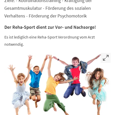
Ziele: - Koordinationstraining - Kräftigung der
neuen
Tab)
Gesamtmuskulatur - Förderung des sozialen
Verhaltens - Förderung der Psychomotorik
Der Reha-Sport dient zur Vor- und Nachsorge!
Es ist lediglich eine Reha-Sport Verordnung vom Arzt
notwendig.