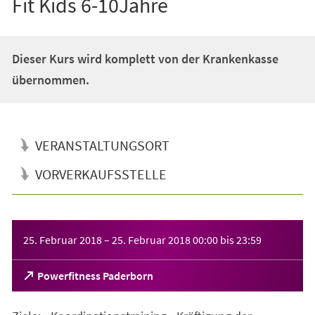
Fit Kids 6-10Jahre
Dieser Kurs wird komplett von der Krankenkasse
übernommen.
VERANSTALTUNGSORT
VORVERKAUFSSTELLE
Veranstaltungsinformationen
25. Februar 2018
–
25. Februar 2018
00:00
bis
23:59
(Öffnet
Powerfitness Paderborn
in
einem