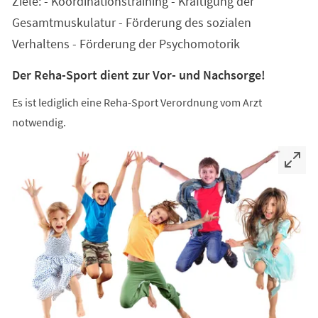
Ziele: - Koordinationstraining - Kräftigung der
neuen
Tab)
Gesamtmuskulatur - Förderung des sozialen
Verhaltens - Förderung der Psychomotorik
Der Reha-Sport dient zur Vor- und Nachsorge!
Es ist lediglich eine Reha-Sport Verordnung vom Arzt
notwendig.