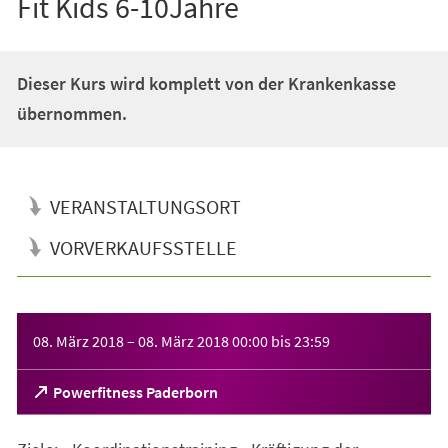
Fit Kids 6-10Jahre
Dieser Kurs wird komplett von der Krankenkasse
übernommen.
VERANSTALTUNGSORT
VORVERKAUFSSTELLE
Veranstaltungsinformationen
08. März 2018
–
08. März 2018
00:00
bis
23:59
(Öffnet
Powerfitness Paderborn
in
einem