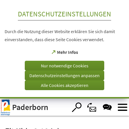
Inhalt anspringen
DATENSCHUTZEINSTELLUNGEN
Durch die Nutzung dieser Website erklären Sie sich damit
einverstanden, dass diese Seite Cookies verwendet.
(Öffnet
Mehr Infos
in
einem
Nur notwendige Cookies
neuen
Tab)
Datenschutzeinstellungen anpassen
Alle Cookies akzeptieren
Visuelle
Paderborn
Assistenzsoftware
öffnen.