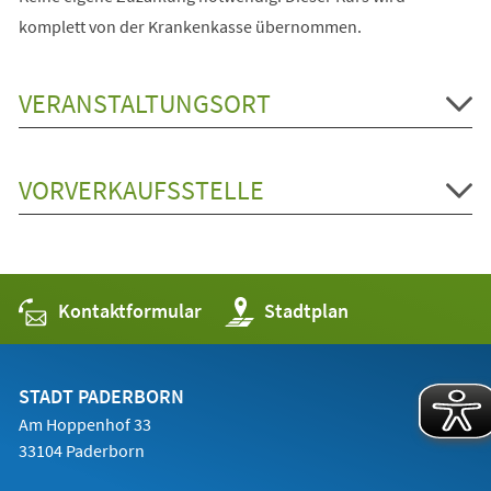
komplett von der Krankenkasse übernommen.
VERANSTALTUNGSORT
VORVERKAUFSSTELLE
Kontaktformular
(Öffnet
Stadtplan
in
einem
neuen
Tab)
STADT PADERBORN
Am Hoppenhof 33
33104 Paderborn