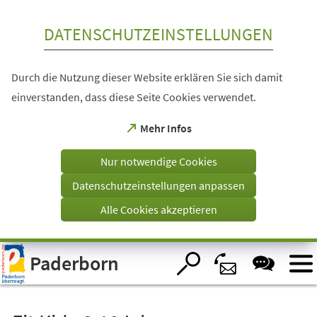
Inhalt anspringen
DATENSCHUTZEINSTELLUNGEN
Durch die Nutzung dieser Website erklären Sie sich damit
einverstanden, dass diese Seite Cookies verwendet.
(Öffnet
Mehr Infos
in
einem
Nur notwendige Cookies
neuen
Tab)
Datenschutzeinstellungen anpassen
Alle Cookies akzeptieren
Visuelle
Paderborn
Assistenzsoftware
öffnen.