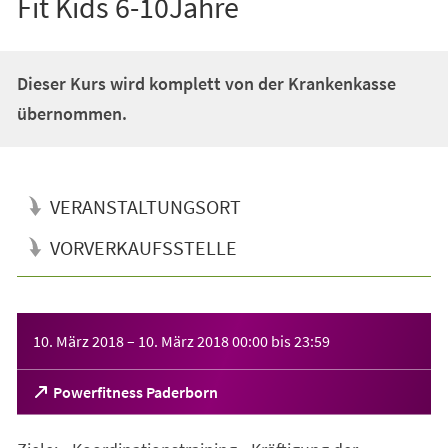
Fit Kids 6-10Jahre
Dieser Kurs wird komplett von der Krankenkasse
übernommen.
VERANSTALTUNGSORT
VORVERKAUFSSTELLE
Veranstaltungsinformationen
10. März 2018
–
10. März 2018
00:00
bis
23:59
(Öffnet
Powerfitness Paderborn
in
einem