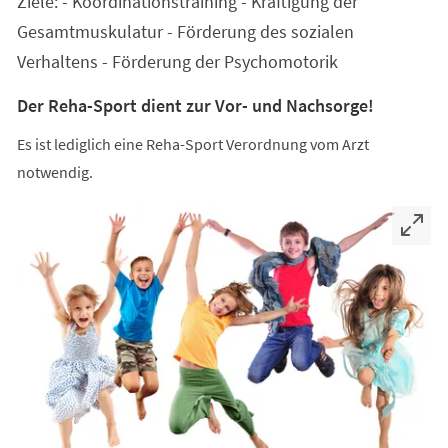
Ziele: - Koordinationstraining - Kräftigung der
neuen
Tab)
Gesamtmuskulatur - Förderung des sozialen
Verhaltens - Förderung der Psychomotorik
Der Reha-Sport dient zur Vor- und Nachsorge!
Es ist lediglich eine Reha-Sport Verordnung vom Arzt
notwendig.