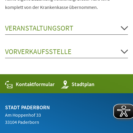
komplett von der Krankenkasse übernommen.
VERANSTALTUNGSORT
VORVERKAUFSSTELLE
Kontaktformular
(Öffnet
Stadtplan
in
einem
neuen
Tab)
STADT PADERBORN
Am Hoppenhof 33
33104 Paderborn