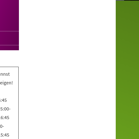
annst
teigen!
6:45
5:00-
16:45
0-
15:45