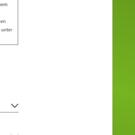
inem
uen
o unter