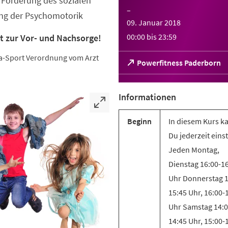
Förderung des sozialen
–
ung der Psychomotorik
09. Januar 2018
00:00
bis
23:59
t zur Vor- und Nachsorge!
eha-Sport Verordnung vom Arzt
(Öffnet
Powerfitness Paderborn
in
einem
neuen
Informationen
Tab)
Beginn
In diesem Kurs k
Du jederzeit eins
Jeden Montag,
Dienstag 16:00-1
Uhr Donnerstag 1
15:45 Uhr, 16:00-
Uhr Samstag 14:0
14:45 Uhr, 15:00-