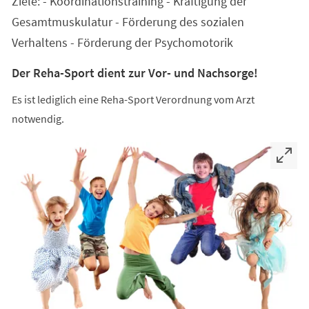
Ziele: - Koordinationstraining - Kräftigung der
neuen
Tab)
Gesamtmuskulatur - Förderung des sozialen
Verhaltens - Förderung der Psychomotorik
Der Reha-Sport dient zur Vor- und Nachsorge!
Es ist lediglich eine Reha-Sport Verordnung vom Arzt
notwendig.