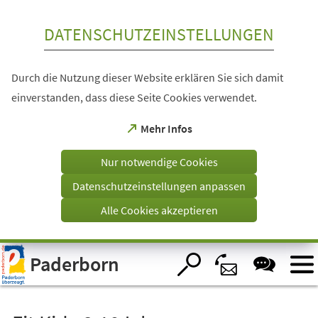
Inhalt anspringen
DATENSCHUTZEINSTELLUNGEN
Durch die Nutzung dieser Website erklären Sie sich damit
einverstanden, dass diese Seite Cookies verwendet.
(Öffnet
Mehr Infos
in
einem
Nur notwendige Cookies
neuen
Tab)
Datenschutzeinstellungen anpassen
Alle Cookies akzeptieren
Visuelle
Paderborn
Assistenzsoftware
öffnen.