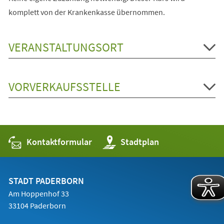
komplett von der Krankenkasse übernommen.
VERANSTALTUNGSORT
VORVERKAUFSSTELLE
Kontaktformular
(Öffnet
Stadtplan
in
einem
neuen
Tab)
STADT PADERBORN
Am Hoppenhof 33
33104 Paderborn