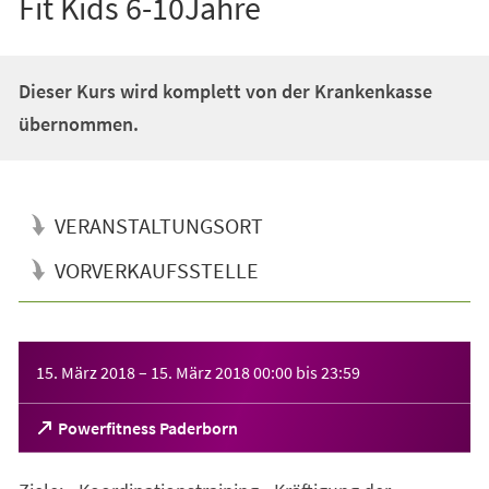
Fit Kids 6-10Jahre
Dieser Kurs wird komplett von der Krankenkasse
übernommen.
VERANSTALTUNGSORT
VORVERKAUFSSTELLE
Veranstaltungsinformationen
15. März 2018
–
15. März 2018
00:00
bis
23:59
(Öffnet
Powerfitness Paderborn
in
einem