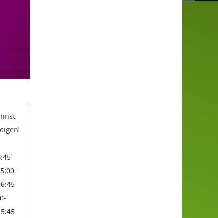
annst
teigen!
6:45
5:00-
16:45
0-
15:45