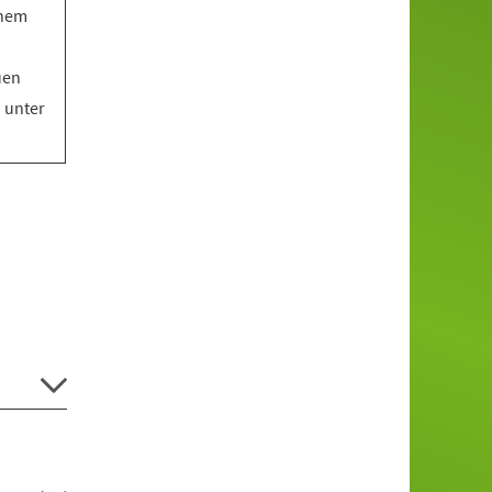
inem
uen
o unter