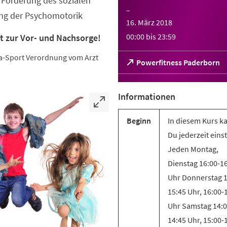
Förderung des sozialen
–
ung der Psychomotorik
16. März 2018
00:00
bis
23:59
t zur Vor- und Nachsorge!
eha-Sport Verordnung vom Arzt
(Öffnet
Powerfitness Paderborn
in
einem
neuen
Informationen
Tab)
Beginn
In diesem Kurs k
Du jederzeit eins
Jeden Montag,
Dienstag 16:00-1
Uhr Donnerstag 1
15:45 Uhr, 16:00-
Uhr Samstag 14:0
14:45 Uhr, 15:00-