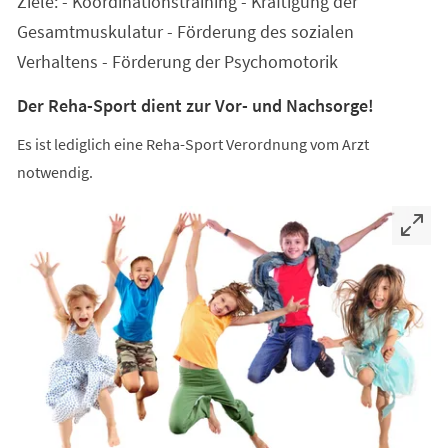
Ziele: - Koordinationstraining - Kräftigung der
neuen
Tab)
Gesamtmuskulatur - Förderung des sozialen
Verhaltens - Förderung der Psychomotorik
Der Reha-Sport dient zur Vor- und Nachsorge!
Es ist lediglich eine Reha-Sport Verordnung vom Arzt
notwendig.