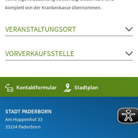
komplett von der Krankenkasse übernommen.
VERANSTALTUNGSORT
VORVERKAUFSSTELLE
Kontaktformular
(Öffnet
Stadtplan
in
einem
neuen
Tab)
STADT PADERBORN
Am Hoppenhof 33
33104 Paderborn