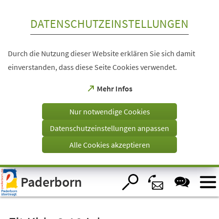
Inhalt anspringen
DATENSCHUTZEINSTELLUNGEN
Durch die Nutzung dieser Website erklären Sie sich damit
einverstanden, dass diese Seite Cookies verwendet.
(Öffnet
Mehr Infos
in
einem
Nur notwendige Cookies
neuen
Tab)
Datenschutzeinstellungen anpassen
Alle Cookies akzeptieren
Visuelle
Paderborn
Assistenzsoftware
öffnen.