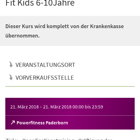
Fit Kids 6-10Jahre
Dieser Kurs wird komplett von der Krankenkasse
übernommen.
VERANSTALTUNGSORT
VORVERKAUFSSTELLE
Veranstaltungsinformationen
21. März 2018
–
21. März 2018
00:00
bis
23:59
(Öffnet
Powerfitness Paderborn
in
einem