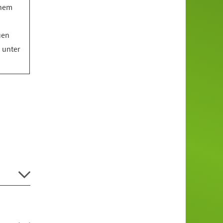
inem
uen
o unter