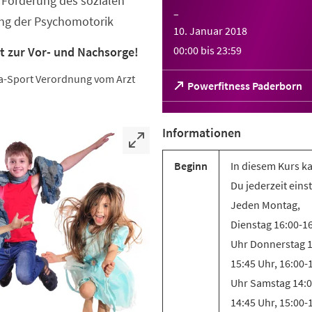
Förderung des sozialen
–
ung der Psychomotorik
10. Januar 2018
00:00
bis
23:59
t zur Vor- und Nachsorge!
eha-Sport Verordnung vom Arzt
(Öffnet
Powerfitness Paderborn
in
einem
neuen
Informationen
Tab)
Beginn
In diesem Kurs k
Du jederzeit eins
Jeden Montag,
Dienstag 16:00-1
Uhr Donnerstag 1
15:45 Uhr, 16:00-
Uhr Samstag 14:0
14:45 Uhr, 15:00-