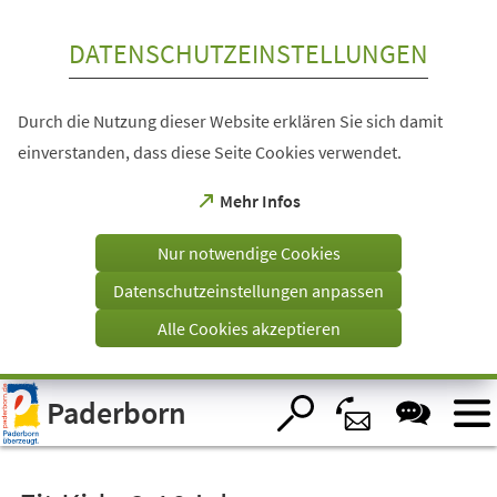
Inhalt anspringen
DATENSCHUTZEINSTELLUNGEN
Durch die Nutzung dieser Website erklären Sie sich damit
einverstanden, dass diese Seite Cookies verwendet.
(Öffnet
Mehr Infos
in
einem
Nur notwendige Cookies
neuen
Tab)
Datenschutzeinstellungen anpassen
Alle Cookies akzeptieren
Visuelle
Paderborn
Assistenzsoftware
öffnen.