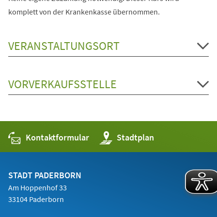
komplett von der Krankenkasse übernommen.
VERANSTALTUNGSORT
VORVERKAUFSSTELLE
Kontaktformular
(Öffnet
Stadtplan
in
einem
neuen
Tab)
STADT PADERBORN
Am Hoppenhof 33
33104 Paderborn