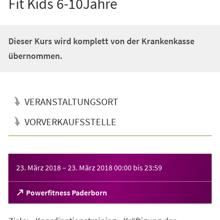
Fit Kids 6-10Jahre
Dieser Kurs wird komplett von der Krankenkasse
übernommen.
VERANSTALTUNGSORT
VORVERKAUFSSTELLE
Veranstaltungsinformationen
23. März 2018
–
23. März 2018
00:00
bis
23:59
(Öffnet
Powerfitness Paderborn
in
einem