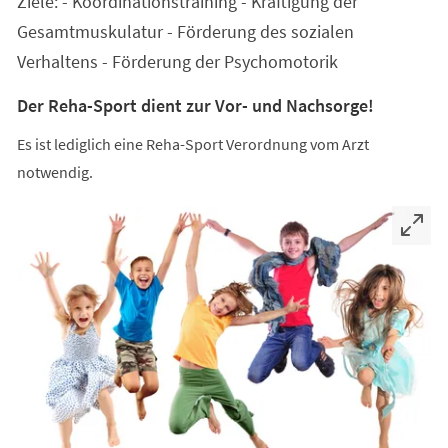
Ziele: - Koordinationstraining - Kräftigung der
neuen
Tab)
Gesamtmuskulatur - Förderung des sozialen
Verhaltens - Förderung der Psychomotorik
Der Reha-Sport dient zur Vor- und Nachsorge!
Es ist lediglich eine Reha-Sport Verordnung vom Arzt
notwendig.