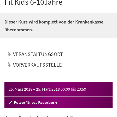
Fit Kids 6-10Jahre
Dieser Kurs wird komplett von der Krankenkasse
übernommen.
VERANSTALTUNGSORT
VORVERKAUFSSTELLE
Veranstaltungsinformationen
25. März 2018
–
25. März 2018
00:00
bis
23:59
(Öffnet
Powerfitness Paderborn
in
einem