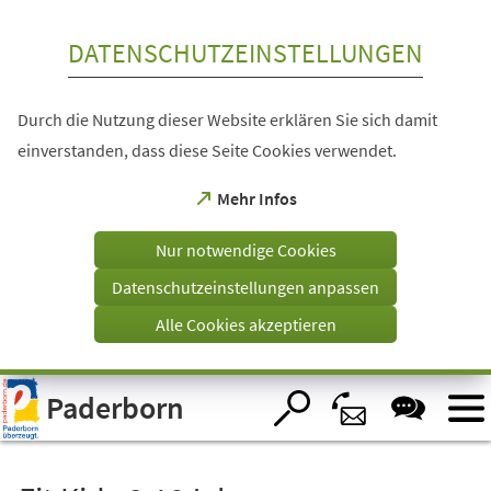
Inhalt anspringen
DATENSCHUTZEINSTELLUNGEN
Durch die Nutzung dieser Website erklären Sie sich damit
einverstanden, dass diese Seite Cookies verwendet.
(Öffnet
Mehr Infos
in
einem
Nur notwendige Cookies
neuen
Tab)
Datenschutzeinstellungen anpassen
Alle Cookies akzeptieren
Visuelle
Paderborn
Assistenzsoftware
öffnen.