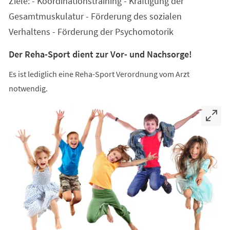
Ziele: - Koordinationstraining - Kräftigung der
neuen
Tab)
Gesamtmuskulatur - Förderung des sozialen
Verhaltens - Förderung der Psychomotorik
Der Reha-Sport dient zur Vor- und Nachsorge!
Es ist lediglich eine Reha-Sport Verordnung vom Arzt
notwendig.