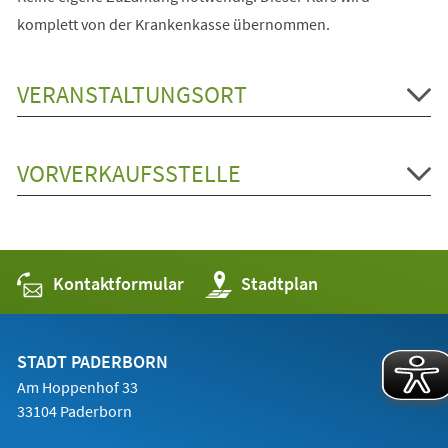
komplett von der Krankenkasse übernommen.
VERANSTALTUNGSORT
VORVERKAUFSSTELLE
Kontaktformular
(Öffnet
Stadtplan
in
einem
neuen
Tab)
STADT PADERBORN
Am Hoppenhof 33
33104 Paderborn