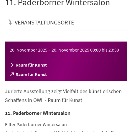
11. Paderborner Wintersalon
VERANSTALTUNGSORTE
Veranstaltungsinformationen
20. November 2025
–
20. November 2025
00:00
bis
23:59
Raum für Kunst
(Öffnet
Raum für Kunst
in
einem
Jurierte Ausstellung zeigt Vielfalt des künstlerischen
neuen
Tab)
Schaffens in OWL - Raum für Kunst
11. Paderborner Wintersalon
Elfter Paderborner Wintersalon