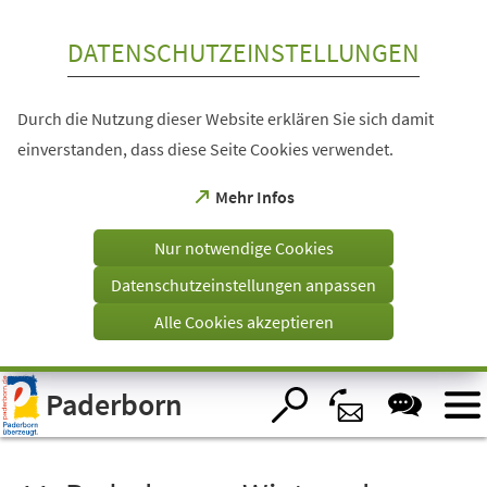
Inhalt anspringen
DATENSCHUTZEINSTELLUNGEN
Durch die Nutzung dieser Website erklären Sie sich damit
einverstanden, dass diese Seite Cookies verwendet.
(Öffnet
Mehr Infos
in
einem
Nur notwendige Cookies
neuen
Tab)
Datenschutzeinstellungen anpassen
Alle Cookies akzeptieren
Visuelle
Paderborn
Assistenzsoftware
öffnen.