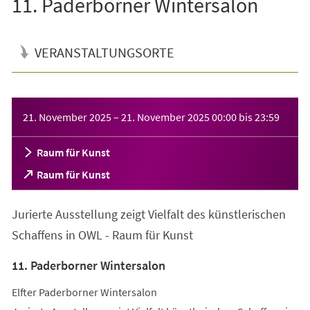
11. Paderborner Wintersalon
VERANSTALTUNGSORTE
Veranstaltungsinformationen
21. November 2025
–
21. November 2025
00:00
bis
23:59
Raum für Kunst
(Öffnet
Raum für Kunst
in
einem
Jurierte Ausstellung zeigt Vielfalt des künstlerischen
neuen
Tab)
Schaffens in OWL - Raum für Kunst
11. Paderborner Wintersalon
Elfter Paderborner Wintersalon