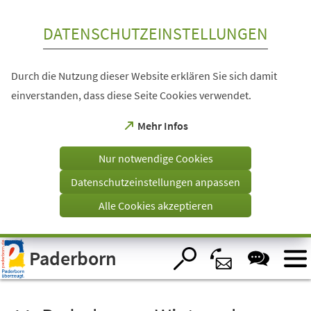
Inhalt anspringen
DATENSCHUTZEINSTELLUNGEN
Durch die Nutzung dieser Website erklären Sie sich damit
einverstanden, dass diese Seite Cookies verwendet.
(Öffnet
Mehr Infos
in
einem
Nur notwendige Cookies
neuen
Tab)
Datenschutzeinstellungen anpassen
Alle Cookies akzeptieren
Visuelle
Paderborn
Assistenzsoftware
öffnen.