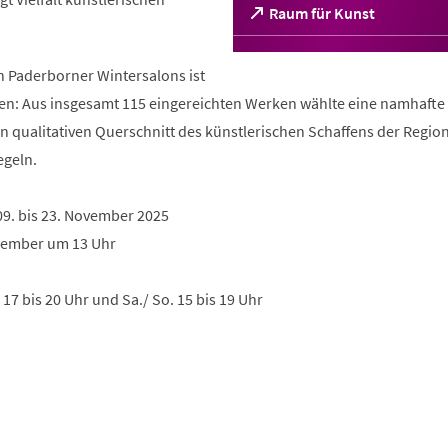
(Öffnet
Raum für Kunst
in
einem
neuen
 Paderborner Wintersalons ist
Tab)
len: Aus insgesamt 115 eingereichten Werken wählte eine namhafte
en qualitativen Querschnitt des künstlerischen Schaffens der Regio
egeln.
09. bis 23. November 2025
ovember um 13 Uhr
. 17 bis 20 Uhr und Sa./ So. 15 bis 19 Uhr