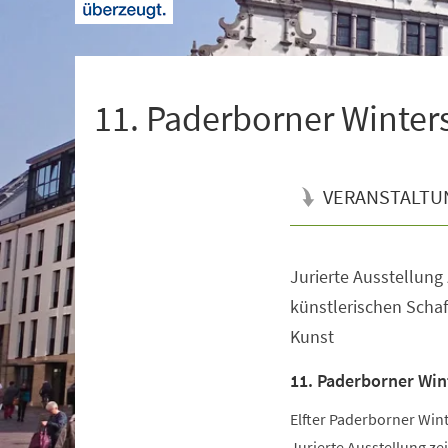
+
1
11. Paderborner Winter
VERANSTALTU
Jurierte Ausstellung z
Veranstaltungsinformationen
künstlerischen Schaf
Kunst
11. Paderborner Win
Elfter Paderborner Win
Jurierte Ausstellung zei