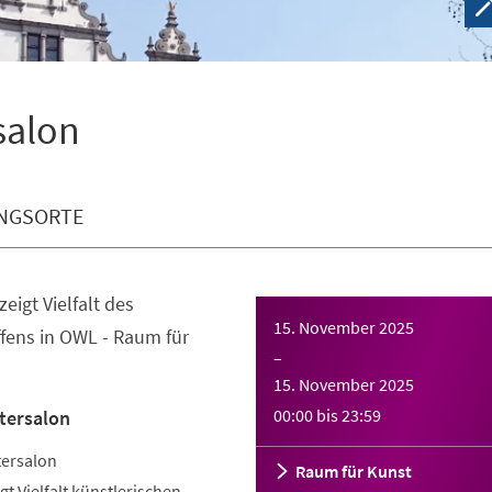
salon
NGSORTE
eigt Vielfalt des
15. November 2025
fens in OWL - Raum für
–
15. November 2025
00:00
bis
23:59
tersalon
tersalon
Raum für Kunst
gt Vielfalt künstlerischen