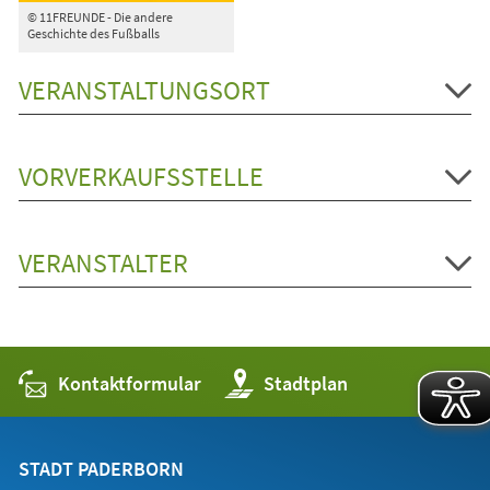
© 11FREUNDE - Die andere
Geschichte des Fußballs
VERANSTALTUNGSORT
VORVERKAUFSSTELLE
VERANSTALTER
Kontaktformular
(Öffnet
Stadtplan
in
einem
neuen
Tab)
STADT PADERBORN