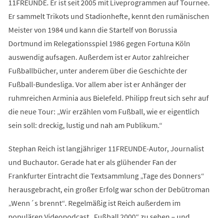
11FREUNDE. Er ist seit 2005 mit Liveprogrammen auf Tournee.
Er sammelt Trikots und Stadionhefte, kennt den rumänischen
Meister von 1984 und kann die Startelf von Borussia
Dortmund im Relegationsspiel 1986 gegen Fortuna Köln
auswendig aufsagen. Außerdem ist er Autor zahlreicher
Fußballbücher, unter anderem über die Geschichte der
Fußball-Bundesliga. Vor allem aber ist er Anhänger der
ruhmreichen Arminia aus Bielefeld. Philipp freut sich sehr auf
die neue Tour: „Wir erzählen vom Fußball, wie er eigentlich
sein soll: dreckig, lustig und nah am Publikum.“
Stephan Reich ist langjähriger 11FREUNDE-Autor, Journalist
und Buchautor. Gerade hat er als glühender Fan der
Frankfurter Eintracht die Textsammlung „Tage des Donners“
herausgebracht, ein großer Erfolg war schon der Debütroman
„Wenn´s brennt“. Regelmäßig ist Reich außerdem im
populären Videopodcast „Fußball 2000“ zu sehen – und