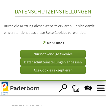
Inhalt anspringen
DATENSCHUTZEINSTELLUNGEN
Durch die Nutzung dieser Website erklären Sie sich damit
einverstanden, dass diese Seite Cookies verwendet.
(Öffnet
Mehr Infos
in
einem
Nur notwendige Cookies
neuen
Tab)
Datenschutzeinstellungen anpassen
Alle Cookies akzeptieren
Visuelle
Paderborn
Assistenzsoftware
öffnen.