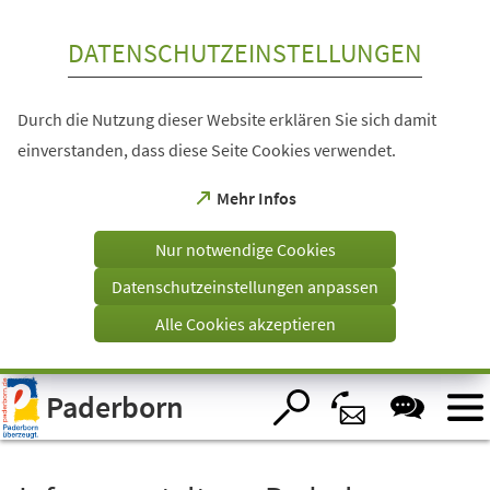
Inhalt anspringen
DATENSCHUTZEINSTELLUNGEN
Durch die Nutzung dieser Website erklären Sie sich damit
einverstanden, dass diese Seite Cookies verwendet.
(Öffnet
Mehr Infos
in
einem
Nur notwendige Cookies
neuen
Tab)
Datenschutzeinstellungen anpassen
Alle Cookies akzeptieren
Visuelle
Paderborn
Assistenzsoftware
öffnen.