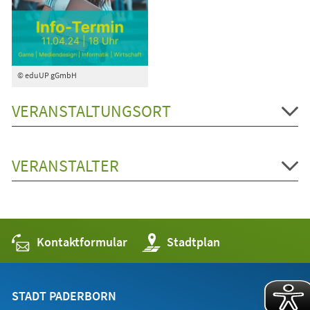
© eduUP gGmbH
VERANSTALTUNGSORT
VERANSTALTER
Kontaktformular
(Öffnet
Stadtplan
in
einem
neuen
Tab)
STADT PADERBORN