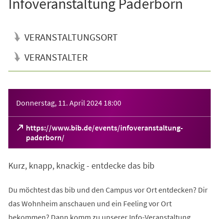
Infoveranstaltung Paderborn
VERANSTALTUNGSORT
VERANSTALTER
Veranstaltungsinformationen
Donnerstag, 11. April 2024
18:00
https://www.bib.de/events/infoveranstaltung-
(Öffnet
paderborn/
in
einem
Kurz, knapp, knackig - entdecke das bib
neuen
Tab)
Du möchtest das bib und den Campus vor Ort entdecken? Dir
das Wohnheim anschauen und ein Feeling vor Ort
bekommen? Dann komm zu unserer Info-Veranstaltung.