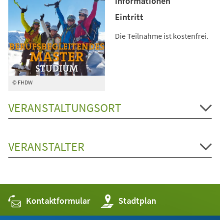
Informationen
Eintritt
Die Teilnahme ist kostenfrei.
© FHDW
VERANSTALTUNGSORT
VERANSTALTER
Kontaktformular
(Öffnet
Stadtplan
in
einem