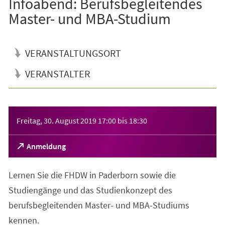
Infoabend: Berufsbegleitendes
Master- und MBA-Studium
VERANSTALTUNGSORT
VERANSTALTER
Veranstaltungsinformationen
Freitag, 30. August 2019
17:00
bis
18:30
(Öffnet
Anmeldung
in
einem
Lernen Sie die FHDW in Paderborn sowie die
neuen
Tab)
Studiengänge und das Studienkonzept des
berufsbegleitenden Master- und MBA-Studiums
kennen.