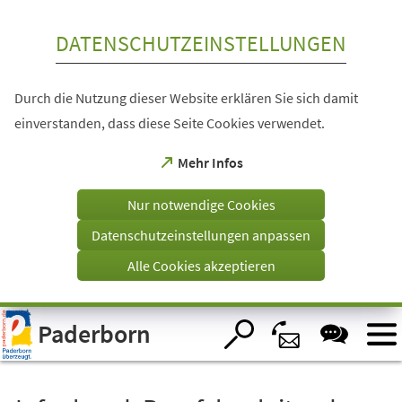
Inhalt anspringen
DATENSCHUTZEINSTELLUNGEN
Durch die Nutzung dieser Website erklären Sie sich damit
einverstanden, dass diese Seite Cookies verwendet.
(Öffnet
Mehr Infos
in
einem
Nur notwendige Cookies
neuen
Tab)
Datenschutzeinstellungen anpassen
Alle Cookies akzeptieren
Visuelle
Paderborn
Assistenzsoftware
öffnen.