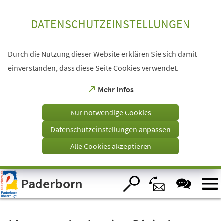
Inhalt anspringen
DATENSCHUTZEINSTELLUNGEN
Durch die Nutzung dieser Website erklären Sie sich damit
einverstanden, dass diese Seite Cookies verwendet.
(Öffnet
Mehr Infos
in
einem
Nur notwendige Cookies
neuen
Tab)
Datenschutzeinstellungen anpassen
Alle Cookies akzeptieren
Visuelle
Paderborn
Assistenzsoftware
öffnen.