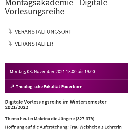
Montagsakademie - Digitale
Vorlesungsreihe
VERANSTALTUNGSORT
VERANSTALTER
Veranstaltungsinformationen
Montag, 08. November 2021
18:00
bis
19:00
(Öffnet
Theologische Fakultät Paderborn
in
einem
Digitale Vorlesungsreihe im Wintersemester
neuen
2021/2022
Tab)
Thema heute: Makrina die Jüngere (327-379)
Hoffnung auf die Auferstehung: Frau Weisheit als Lehrerin