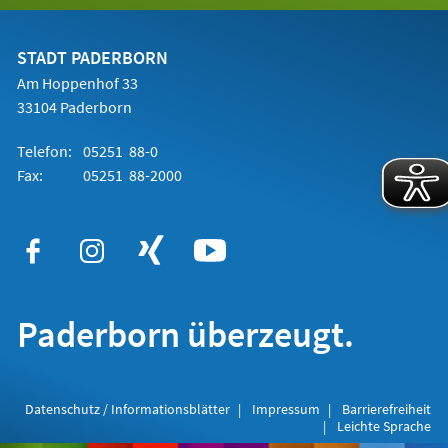
einem
neuen
Tab)
STADT PADERBORN
Am Hoppenhof 33
33104 Paderborn
Telefon:
05251 88-0
Fax:
05251 88-2000
Paderborn überzeugt.
Datenschutz / Informationsblätter
Impressum
Barrierefreiheit
Leichte Sprache