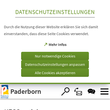
Inhalt anspringen
DATENSCHUTZEINSTELLUNGEN
Durch die Nutzung dieser Website erklären Sie sich damit
einverstanden, dass diese Seite Cookies verwendet.
(Öffnet
Mehr Infos
in
einem
Nur notwendige Cookies
neuen
Tab)
Datenschutzeinstellungen anpassen
Alle Cookies akzeptieren
Visuelle
Paderborn
Assistenzsoftware
öffnen.