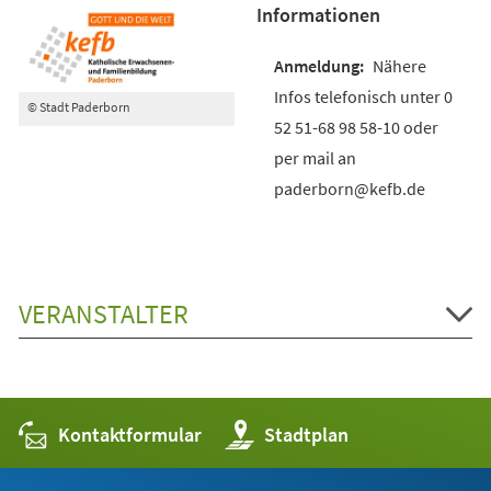
Informationen
Nähere
Infos telefonisch unter 0
© Stadt Paderborn
52 51-68 98 58-10 oder
per mail an
paderborn@kefb.de
VERANSTALTER
Kontaktformular
(Öffnet
Stadtplan
in
einem