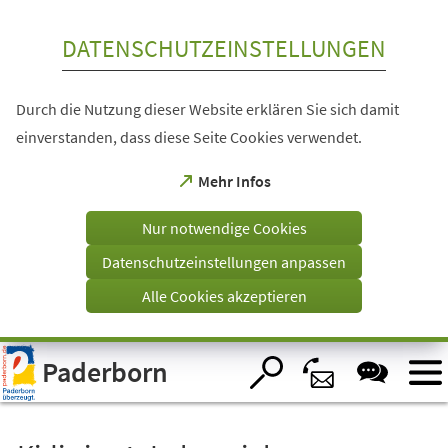
Inhalt anspringen
DATENSCHUTZEINSTELLUNGEN
Durch die Nutzung dieser Website erklären Sie sich damit
einverstanden, dass diese Seite Cookies verwendet.
(Öffnet
Mehr Infos
in
einem
Nur notwendige Cookies
neuen
Tab)
Datenschutzeinstellungen anpassen
Alle Cookies akzeptieren
Visuelle
Paderborn
Assistenzsoftware
öffnen.