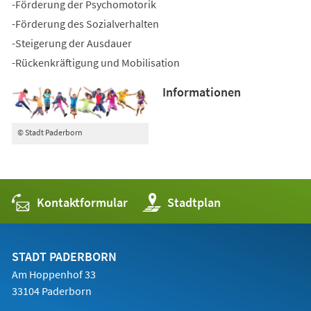
-Förderung der Psychomotorik
-Förderung des Sozialverhalten
-Steigerung der Ausdauer
-Rückenkräftigung und Mobilisation
Informationen
© Stadt Paderborn
Kontaktformular
(Öffnet
Stadtplan
in
einem
neuen
Tab)
STADT PADERBORN
Am Hoppenhof 33
33104 Paderborn