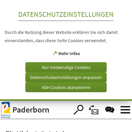
Inhalt anspringen
DATENSCHUTZEINSTELLUNGEN
Durch die Nutzung dieser Website erklären Sie sich damit
einverstanden, dass diese Seite Cookies verwendet.
(Öffnet
Mehr Infos
in
einem
Nur notwendige Cookies
neuen
Tab)
Datenschutzeinstellungen anpassen
Alle Cookies akzeptieren
Visuelle
Paderborn
Assistenzsoftware
öffnen.