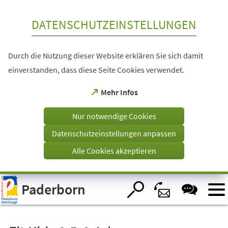
Inhalt anspringen
DATENSCHUTZEINSTELLUNGEN
Durch die Nutzung dieser Website erklären Sie sich damit
einverstanden, dass diese Seite Cookies verwendet.
(Öffnet
Mehr Infos
in
einem
Nur notwendige Cookies
neuen
Tab)
Datenschutzeinstellungen anpassen
Alle Cookies akzeptieren
Visuelle
Paderborn
Assistenzsoftware
öffnen.