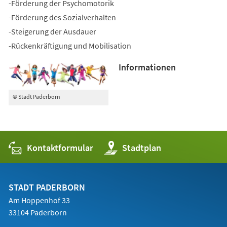
-Förderung der Psychomotorik
-Förderung des Sozialverhalten
-Steigerung der Ausdauer
-Rückenkräftigung und Mobilisation
Informationen
© Stadt Paderborn
Kontaktformular
(Öffnet
Stadtplan
in
einem
neuen
Tab)
STADT PADERBORN
Am Hoppenhof 33
33104 Paderborn