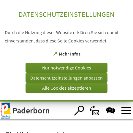
Inhalt anspringen
DATENSCHUTZEINSTELLUNGEN
Durch die Nutzung dieser Website erklären Sie sich damit
einverstanden, dass diese Seite Cookies verwendet.
(Öffnet
Mehr Infos
in
einem
Nur notwendige Cookies
neuen
Tab)
Datenschutzeinstellungen anpassen
Alle Cookies akzeptieren
Visuelle
Paderborn
Assistenzsoftware
öffnen.