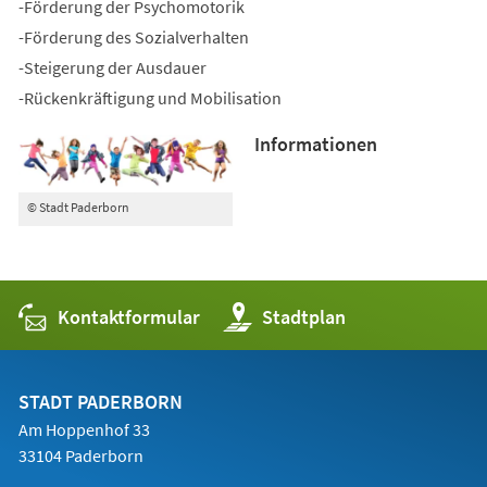
-Förderung der Psychomotorik
-Förderung des Sozialverhalten
-Steigerung der Ausdauer
-Rückenkräftigung und Mobilisation
Informationen
© Stadt Paderborn
Kontaktformular
(Öffnet
Stadtplan
in
einem
neuen
Tab)
STADT PADERBORN
Am Hoppenhof 33
33104 Paderborn