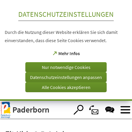
Inhalt anspringen
DATENSCHUTZEINSTELLUNGEN
Durch die Nutzung dieser Website erklären Sie sich damit
einverstanden, dass diese Seite Cookies verwendet.
(Öffnet
Mehr Infos
in
einem
Nur notwendige Cookies
neuen
Tab)
Datenschutzeinstellungen anpassen
Alle Cookies akzeptieren
Visuelle
Paderborn
Assistenzsoftware
öffnen.