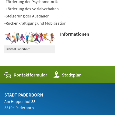
-Förderung der Psychomotorik
-Förderung des Sozialverhalten
-Steigerung der Ausdauer
-Rückenkräftigung und Mobilisation
Informationen
© Stadt Paderborn
Kontaktformular
(Öffnet
Stadtplan
in
einem
neuen
Tab)
STADT PADERBORN
Am Hoppenhof 33
33104 Paderborn