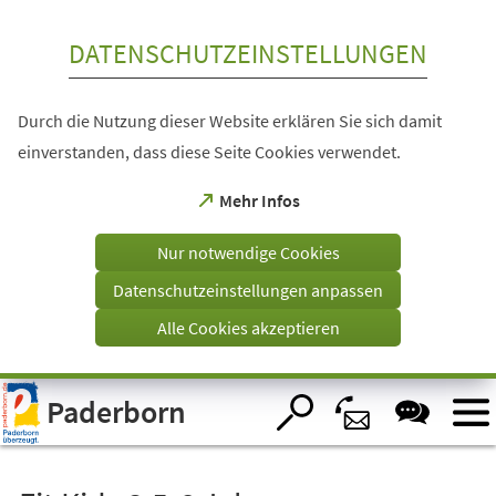
Inhalt anspringen
DATENSCHUTZEINSTELLUNGEN
Durch die Nutzung dieser Website erklären Sie sich damit
einverstanden, dass diese Seite Cookies verwendet.
(Öffnet
Mehr Infos
in
einem
Nur notwendige Cookies
neuen
Tab)
Datenschutzeinstellungen anpassen
Alle Cookies akzeptieren
Visuelle
Paderborn
Assistenzsoftware
öffnen.