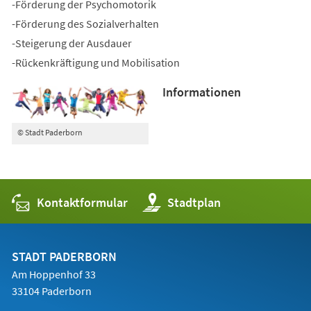
-Förderung der Psychomotorik
-Förderung des Sozialverhalten
-Steigerung der Ausdauer
-Rückenkräftigung und Mobilisation
Informationen
© Stadt Paderborn
Kontaktformular
(Öffnet
Stadtplan
in
einem
neuen
Tab)
STADT PADERBORN
Am Hoppenhof 33
33104 Paderborn