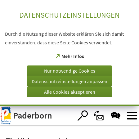
Inhalt anspringen
DATENSCHUTZEINSTELLUNGEN
Durch die Nutzung dieser Website erklären Sie sich damit
einverstanden, dass diese Seite Cookies verwendet.
(Öffnet
Mehr Infos
in
einem
Nur notwendige Cookies
neuen
Tab)
Datenschutzeinstellungen anpassen
Alle Cookies akzeptieren
Visuelle
Paderborn
Assistenzsoftware
öffnen.