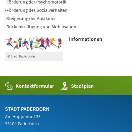
-Förderung der Psychomotorik
-Förderung des Sozialverhalten
-Steigerung der Ausdauer
-Rückenkräftigung und Mobilisation
Informationen
© Stadt Paderborn
Kontaktformular
(Öffnet
Stadtplan
in
einem
neuen
Tab)
STADT PADERBORN
Am Hoppenhof 33
33104 Paderborn