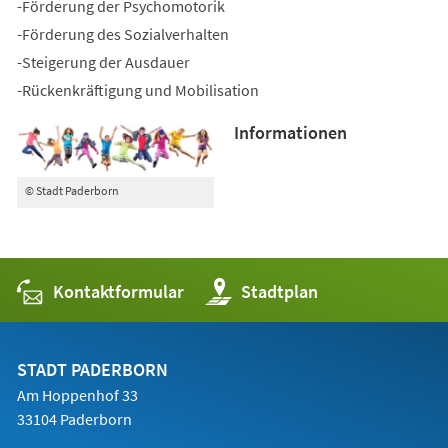
-Förderung der Psychomotorik
-Förderung des Sozialverhalten
-Steigerung der Ausdauer
-Rückenkräftigung und Mobilisation
Informationen
© Stadt Paderborn
Kontaktformular
(Öffnet
Stadtplan
in
einem
neuen
Tab)
STADT PADERBORN
Am Hoppenhof 33
33104 Paderborn