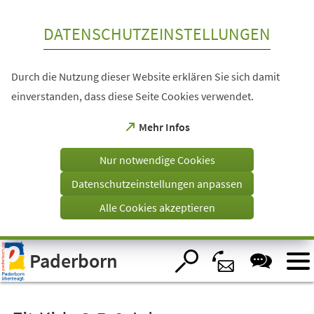
Inhalt anspringen
DATENSCHUTZEINSTELLUNGEN
Durch die Nutzung dieser Website erklären Sie sich damit
einverstanden, dass diese Seite Cookies verwendet.
(Öffnet
Mehr Infos
in
einem
Nur notwendige Cookies
neuen
Tab)
Datenschutzeinstellungen anpassen
Alle Cookies akzeptieren
Visuelle
Paderborn
Assistenzsoftware
öffnen.