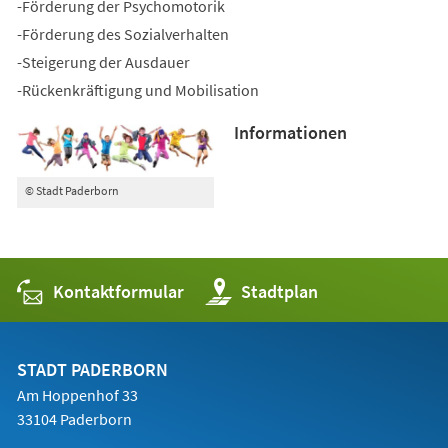
-Förderung der Psychomotorik
-Förderung des Sozialverhalten
-Steigerung der Ausdauer
-Rückenkräftigung und Mobilisation
Informationen
© Stadt Paderborn
Kontaktformular
(Öffnet
Stadtplan
in
einem
neuen
Tab)
STADT PADERBORN
Am Hoppenhof 33
33104 Paderborn