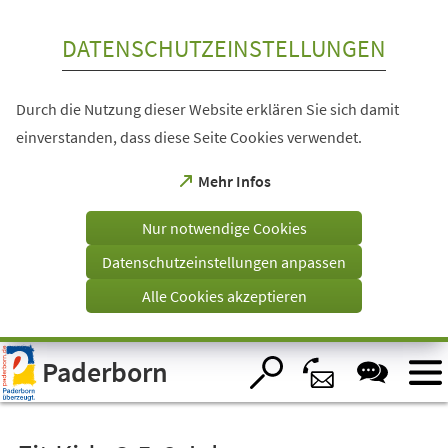
Inhalt anspringen
DATENSCHUTZEINSTELLUNGEN
Durch die Nutzung dieser Website erklären Sie sich damit
einverstanden, dass diese Seite Cookies verwendet.
(Öffnet
Mehr Infos
in
einem
Nur notwendige Cookies
neuen
Tab)
Datenschutzeinstellungen anpassen
Alle Cookies akzeptieren
Visuelle
Paderborn
Assistenzsoftware
öffnen.