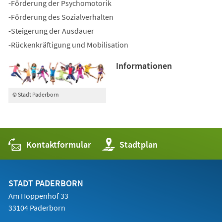
-Förderung der Psychomotorik
-Förderung des Sozialverhalten
-Steigerung der Ausdauer
-Rückenkräftigung und Mobilisation
Informationen
© Stadt Paderborn
Kontaktformular
(Öffnet
Stadtplan
in
einem
neuen
Tab)
STADT PADERBORN
Am Hoppenhof 33
33104 Paderborn