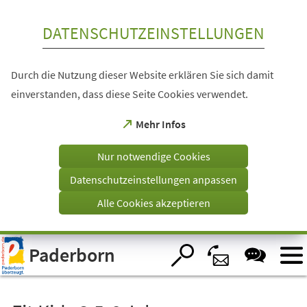
Inhalt anspringen
DATENSCHUTZEINSTELLUNGEN
Durch die Nutzung dieser Website erklären Sie sich damit
einverstanden, dass diese Seite Cookies verwendet.
(Öffnet
Mehr Infos
in
einem
Nur notwendige Cookies
neuen
Tab)
Datenschutzeinstellungen anpassen
Alle Cookies akzeptieren
Visuelle
Paderborn
Assistenzsoftware
öffnen.