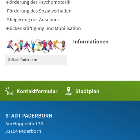
-Förderung der Psychomotorik
-Förderung des Sozialverhalten
-Steigerung der Ausdauer
-Rückenkräftigung und Mobilisation
Informationen
© Stadt Paderborn
Kontaktformular
(Öffnet
Stadtplan
in
einem
neuen
Tab)
STADT PADERBORN
Am Hoppenhof 33
33104 Paderborn