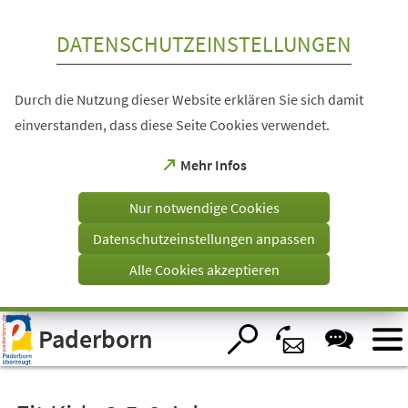
Inhalt anspringen
DATENSCHUTZEINSTELLUNGEN
Durch die Nutzung dieser Website erklären Sie sich damit
einverstanden, dass diese Seite Cookies verwendet.
(Öffnet
Mehr Infos
in
einem
Nur notwendige Cookies
neuen
Tab)
Datenschutzeinstellungen anpassen
Alle Cookies akzeptieren
Visuelle
Paderborn
Assistenzsoftware
öffnen.