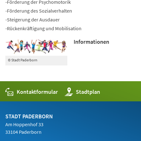
-Förderung der Psychomotorik
-Förderung des Sozialverhalten
-Steigerung der Ausdauer
-Rückenkräftigung und Mobilisation
Informationen
© Stadt Paderborn
Kontaktformular
(Öffnet
Stadtplan
in
einem
neuen
Tab)
STADT PADERBORN
Am Hoppenhof 33
33104 Paderborn