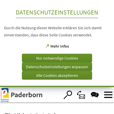
Inhalt anspringen
DATENSCHUTZEINSTELLUNGEN
Durch die Nutzung dieser Website erklären Sie sich damit
einverstanden, dass diese Seite Cookies verwendet.
(Öffnet
Mehr Infos
in
einem
Nur notwendige Cookies
neuen
Tab)
Datenschutzeinstellungen anpassen
Alle Cookies akzeptieren
Visuelle
Paderborn
Assistenzsoftware
öffnen.