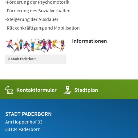
-Förderung der Psychomotorik
-Förderung des Sozialverhalten
-Steigerung der Ausdauer
-Rückenkräftigung und Mobilisation
Informationen
© Stadt Paderborn
Kontaktformular
(Öffnet
Stadtplan
in
einem
neuen
Tab)
STADT PADERBORN
Am Hoppenhof 33
33104 Paderborn