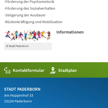
-Förderung der Psychomotorik
-Förderung des Sozialverhalten
-Steigerung der Ausdauer
-Rückenkräftigung und Mobilisation
Informationen
© Stadt Paderborn
Kontaktformular
(Öffnet
Stadtplan
in
einem
neuen
Tab)
STADT PADERBORN
Am Hoppenhof 33
33104 Paderborn