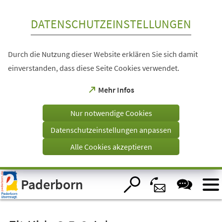
Inhalt anspringen
DATENSCHUTZEINSTELLUNGEN
Durch die Nutzung dieser Website erklären Sie sich damit
einverstanden, dass diese Seite Cookies verwendet.
(Öffnet
Mehr Infos
in
einem
Nur notwendige Cookies
neuen
Tab)
Datenschutzeinstellungen anpassen
Alle Cookies akzeptieren
Visuelle
Paderborn
Assistenzsoftware
öffnen.