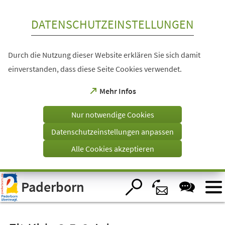
Inhalt anspringen
DATENSCHUTZEINSTELLUNGEN
Durch die Nutzung dieser Website erklären Sie sich damit
einverstanden, dass diese Seite Cookies verwendet.
(Öffnet
Mehr Infos
in
einem
Nur notwendige Cookies
neuen
Tab)
Datenschutzeinstellungen anpassen
Alle Cookies akzeptieren
Visuelle
Paderborn
Assistenzsoftware
öffnen.