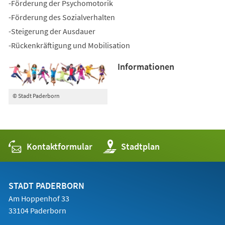
-Förderung der Psychomotorik
-Förderung des Sozialverhalten
-Steigerung der Ausdauer
-Rückenkräftigung und Mobilisation
Informationen
© Stadt Paderborn
Kontaktformular
(Öffnet
Stadtplan
in
einem
neuen
Tab)
STADT PADERBORN
Am Hoppenhof 33
33104 Paderborn