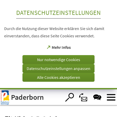
Inhalt anspringen
DATENSCHUTZEINSTELLUNGEN
Durch die Nutzung dieser Website erklären Sie sich damit
einverstanden, dass diese Seite Cookies verwendet.
(Öffnet
Mehr Infos
in
einem
Nur notwendige Cookies
neuen
Tab)
Datenschutzeinstellungen anpassen
Alle Cookies akzeptieren
Visuelle
Paderborn
Assistenzsoftware
öffnen.