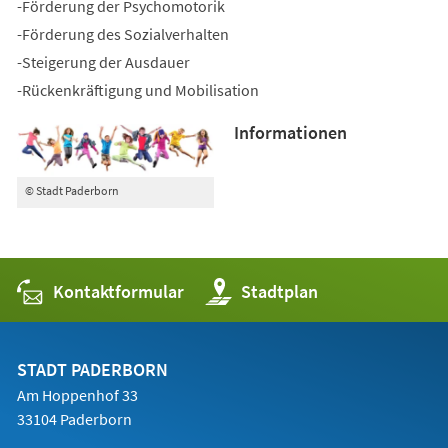
-Förderung der Psychomotorik
-Förderung des Sozialverhalten
-Steigerung der Ausdauer
-Rückenkräftigung und Mobilisation
Informationen
© Stadt Paderborn
Kontaktformular
(Öffnet
Stadtplan
in
einem
neuen
Tab)
STADT PADERBORN
Am Hoppenhof 33
33104 Paderborn