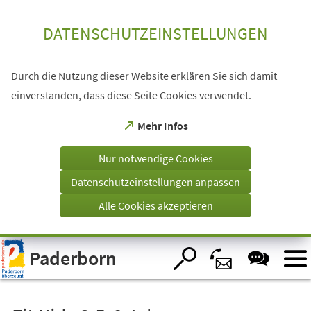
Inhalt anspringen
DATENSCHUTZEINSTELLUNGEN
Durch die Nutzung dieser Website erklären Sie sich damit
einverstanden, dass diese Seite Cookies verwendet.
(Öffnet
Mehr Infos
in
einem
Nur notwendige Cookies
neuen
Tab)
Datenschutzeinstellungen anpassen
Alle Cookies akzeptieren
Visuelle
Paderborn
Assistenzsoftware
öffnen.