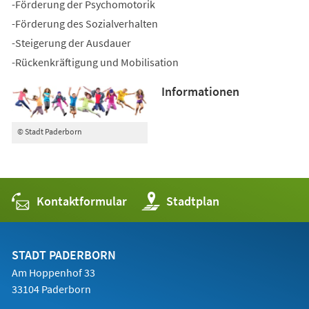
-Förderung der Psychomotorik
-Förderung des Sozialverhalten
-Steigerung der Ausdauer
-Rückenkräftigung und Mobilisation
Informationen
© Stadt Paderborn
Kontaktformular
(Öffnet
Stadtplan
in
einem
neuen
Tab)
STADT PADERBORN
Am Hoppenhof 33
33104 Paderborn