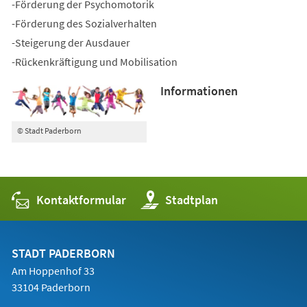
-Förderung der Psychomotorik
-Förderung des Sozialverhalten
-Steigerung der Ausdauer
-Rückenkräftigung und Mobilisation
Informationen
© Stadt Paderborn
Kontaktformular
(Öffnet
Stadtplan
in
einem
neuen
Tab)
STADT PADERBORN
Am Hoppenhof 33
33104 Paderborn