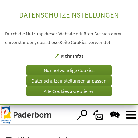
Inhalt anspringen
DATENSCHUTZEINSTELLUNGEN
Durch die Nutzung dieser Website erklären Sie sich damit
einverstanden, dass diese Seite Cookies verwendet.
(Öffnet
Mehr Infos
in
einem
Nur notwendige Cookies
neuen
Tab)
Datenschutzeinstellungen anpassen
Alle Cookies akzeptieren
Visuelle
Paderborn
Assistenzsoftware
öffnen.