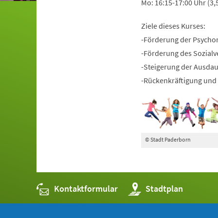
Mo: 16:15-17:00 Uhr (3,
Ziele dieses Kurses:
-Förderung der Psycho
-Förderung des Sozialv
-Steigerung der Ausda
-Rückenkräftigung und 
© Stadt Paderborn
Kontaktformular
(Öffnet
Stadtplan
in
einem
neuen