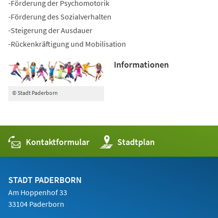
-Förderung der Psychomotorik
-Förderung des Sozialverhalten
-Steigerung der Ausdauer
-Rückenkräftigung und Mobilisation
Informationen
© Stadt Paderborn
Kontaktformular
(Öffnet
Stadtplan
in
einem
neuen
Tab)
STADT PADERBORN
Am Hoppenhof 33
33104 Paderborn