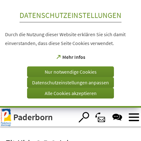
Inhalt anspringen
DATENSCHUTZEINSTELLUNGEN
Durch die Nutzung dieser Website erklären Sie sich damit
einverstanden, dass diese Seite Cookies verwendet.
(Öffnet
Mehr Infos
in
einem
Nur notwendige Cookies
neuen
Tab)
Datenschutzeinstellungen anpassen
Alle Cookies akzeptieren
Visuelle
Paderborn
Assistenzsoftware
öffnen.