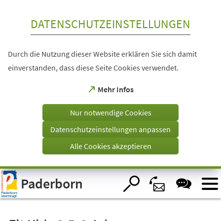
Inhalt anspringen
DATENSCHUTZEINSTELLUNGEN
Durch die Nutzung dieser Website erklären Sie sich damit
einverstanden, dass diese Seite Cookies verwendet.
(Öffnet
Mehr Infos
in
einem
Nur notwendige Cookies
neuen
Tab)
Datenschutzeinstellungen anpassen
Alle Cookies akzeptieren
Visuelle
Paderborn
Assistenzsoftware
öffnen.