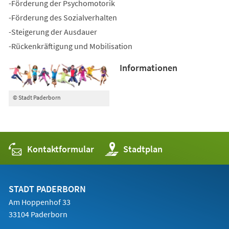
-Förderung der Psychomotorik
-Förderung des Sozialverhalten
-Steigerung der Ausdauer
-Rückenkräftigung und Mobilisation
Informationen
© Stadt Paderborn
Kontaktformular
(Öffnet
Stadtplan
in
einem
neuen
Tab)
STADT PADERBORN
Am Hoppenhof 33
33104 Paderborn