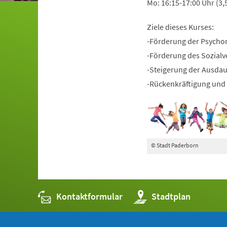
Mo: 16:15-17:00 Uhr (3,
Ziele dieses Kurses:
-Förderung der Psycho
-Förderung des Sozialv
-Steigerung der Ausda
-Rückenkräftigung und 
© Stadt Paderborn
Kontaktformular
(Öffnet
Stadtplan
in
einem
neuen