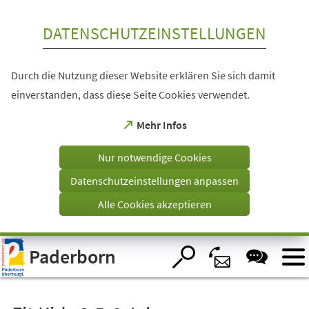
Inhalt anspringen
DATENSCHUTZEINSTELLUNGEN
Durch die Nutzung dieser Website erklären Sie sich damit
einverstanden, dass diese Seite Cookies verwendet.
(Öffnet
Mehr Infos
in
einem
Nur notwendige Cookies
neuen
Tab)
Datenschutzeinstellungen anpassen
Alle Cookies akzeptieren
Visuelle
Paderborn
Assistenzsoftware
öffnen.