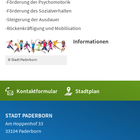
-Förderung der Psychomotorik
-Förderung des Sozialverhalten
-Steigerung der Ausdauer
-Rückenkräftigung und Mobilisation
Informationen
© Stadt Paderborn
Kontaktformular
(Öffnet
Stadtplan
in
einem
neuen
Tab)
STADT PADERBORN
Am Hoppenhof 33
33104 Paderborn