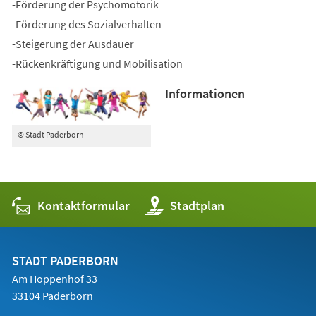
-Förderung der Psychomotorik
-Förderung des Sozialverhalten
-Steigerung der Ausdauer
-Rückenkräftigung und Mobilisation
Informationen
© Stadt Paderborn
Kontaktformular
(Öffnet
Stadtplan
in
einem
neuen
Tab)
STADT PADERBORN
Am Hoppenhof 33
33104 Paderborn