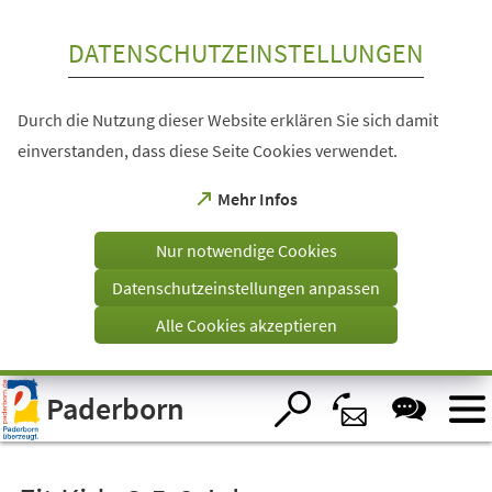
Inhalt anspringen
DATENSCHUTZEINSTELLUNGEN
Durch die Nutzung dieser Website erklären Sie sich damit
einverstanden, dass diese Seite Cookies verwendet.
(Öffnet
Mehr Infos
in
einem
Nur notwendige Cookies
neuen
Tab)
Datenschutzeinstellungen anpassen
Alle Cookies akzeptieren
Visuelle
Paderborn
Assistenzsoftware
öffnen.