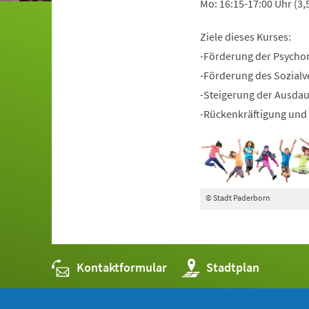
Mo: 16:15-17:00 Uhr (3,
Ziele dieses Kurses:
-Förderung der Psycho
-Förderung des Sozialv
-Steigerung der Ausda
-Rückenkräftigung und 
© Stadt Paderborn
Kontaktformular
(Öffnet
Stadtplan
in
einem
neuen