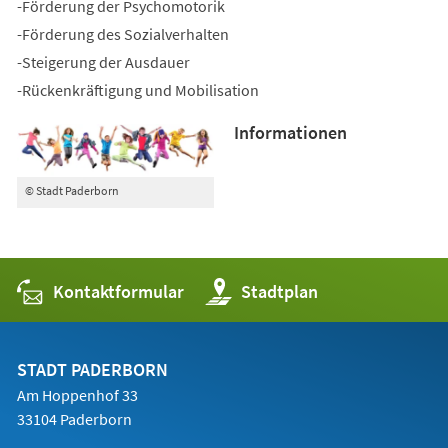
-Förderung der Psychomotorik
-Förderung des Sozialverhalten
-Steigerung der Ausdauer
-Rückenkräftigung und Mobilisation
Informationen
© Stadt Paderborn
Kontaktformular
(Öffnet
Stadtplan
in
einem
neuen
Tab)
STADT PADERBORN
Am Hoppenhof 33
33104 Paderborn