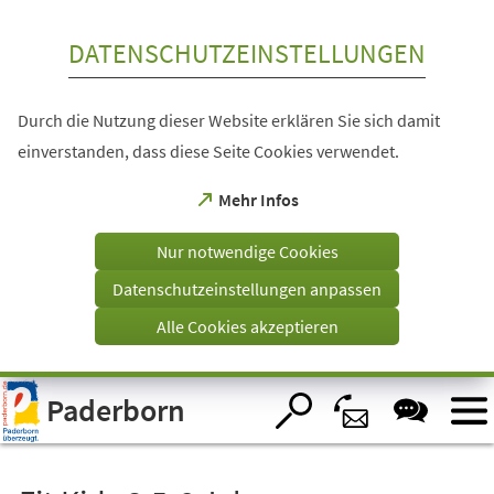
Inhalt anspringen
DATENSCHUTZEINSTELLUNGEN
Durch die Nutzung dieser Website erklären Sie sich damit
einverstanden, dass diese Seite Cookies verwendet.
(Öffnet
Mehr Infos
in
einem
Nur notwendige Cookies
neuen
Tab)
Datenschutzeinstellungen anpassen
Alle Cookies akzeptieren
Visuelle
Paderborn
Assistenzsoftware
öffnen.